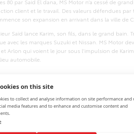
s 80 par Said El dana, MS Motor n’a cessé de grand
ction client et le travail. Des valeurs défendues par t
mence son expansion en arrivant dans la ville de C
r Saïd lance Karim, son fils, dans le grand bain. Tr
que avec les marques Suzuki et Nissan. MS Motor de
et Arlon qui voient le jour sous l’impulsion de Kar
ieu automobile.
ookies on this site
kies to collect and analyse information on site performance and 
cial media features and to enhance and customise content and
ents.
e